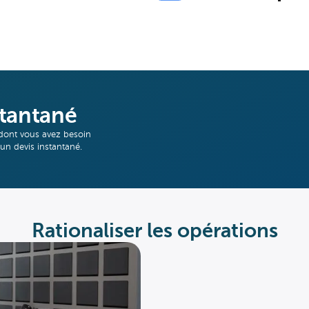
stantané
dont vous avez besoin
 un devis instantané.
Rationaliser les opérations