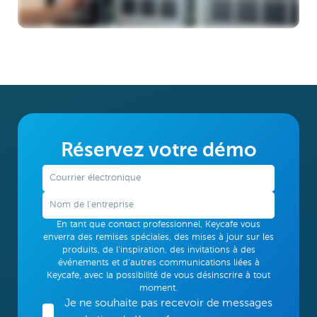
Réservez votre démo
En tant que contact professionnel, Keycafe vous
enverra des remises spéciales, des mises à jour sur les
produits, de l'inspiration, des invitations à des
événements et d'autres communications liées à
Keycafe, avec la possibilité de vous désinscrire à tout
moment.
Je ne souhaite pas recevoir de messages