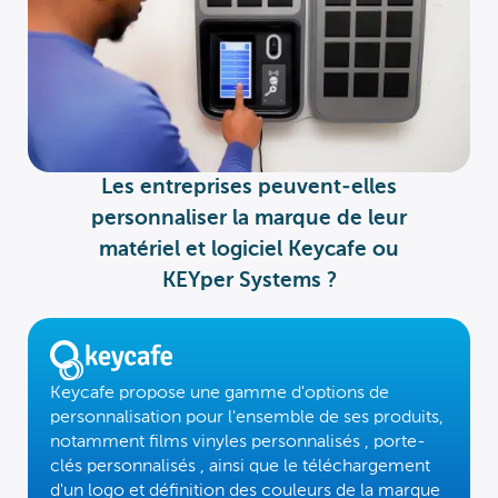
Les entreprises peuvent-elles
personnaliser la marque de leur
matériel et logiciel Keycafe ou
KEYper Systems ?
Keycafe propose une gamme d'options de
personnalisation pour l'ensemble de ses produits,
notamment
films vinyles personnalisés
,
porte-
clés personnalisés
, ainsi que le téléchargement
d'un logo et
définition des couleurs de la marque