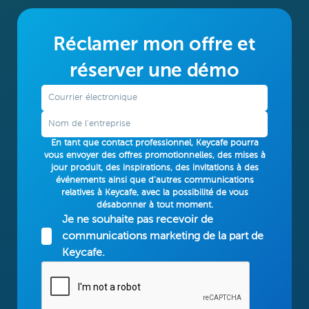
Réclamer mon offre et
réserver une démo
En tant que contact professionnel, Keycafe pourra
vous envoyer des offres promotionnelles, des mises à
jour produit, des inspirations, des invitations à des
événements ainsi que d’autres communications
relatives à Keycafe, avec la possibilité de vous
désabonner à tout moment.
Je ne souhaite pas recevoir de
communications marketing de la part de
Keycafe.