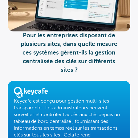
Pour les entreprises disposant de
plusieurs sites, dans quelle mesure
ces systèmes gèrent-ils la gestion
centralisée des clés sur différents
sites ?
Keycafe est conçu pour
gestion multi-sites
transparente
. Les administrateurs peuvent
surveiller et contrôler l'accès aux clés depuis un
tableau de bord centralisé
, fournissant des
informations en temps réel
sur les transactions
clés sur
tous les sites
. Cela le rend