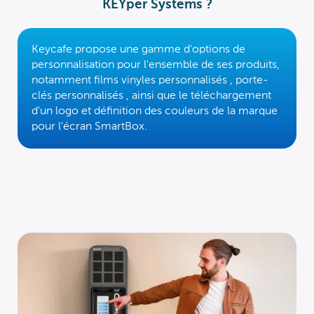
KEYper Systems ?
Keycafe propose une gamme d'options de
personnalisation pour l'ensemble de ses produits,
notamment
films vinyles personnalisés
,
porte-
clés personnalisés
, ainsi que le téléchargement
d'un logo et
définition des couleurs de la marque
pour l'écran SmartBox.