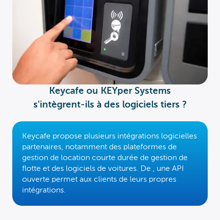
Keycafe ou KEYper Systems
s'intègrent-ils à des logiciels tiers ?
Keycafe propose plusieurs intégrations logicielles
partenaires, notamment des plateformes de
gestion de location courte durée
de gestion de
flotte et des logiciels de
voitures. De
, une API
ouverte permet aux clients de
leurs propres
intégrations.