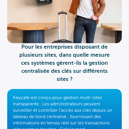
Pour les entreprises disposant de
plusieurs sites, dans quelle mesure
ces systèmes gèrent-ils la gestion
centralisée des clés sur différents
sites ?
Keycafe est conçu pour
gestion multi-sites
transparente
. Les administrateurs peuvent
surveiller et contrôler l'accès aux clés depuis un
tableau de bord centralisé
, fournissant des
informations en temps réel
sur les transactions