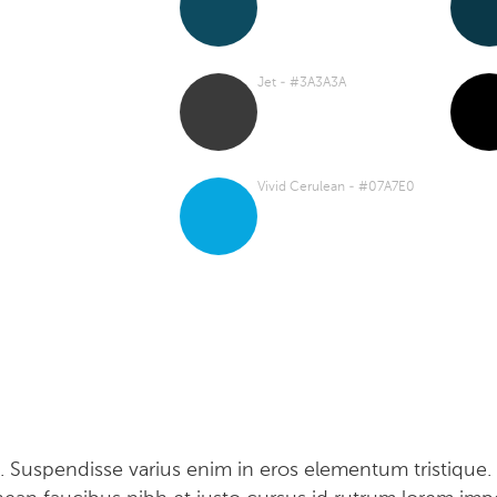
Jet - #3A3A3A
Vivid Cerulean - #07A7E0
. Suspendisse varius enim in eros elementum tristique. D