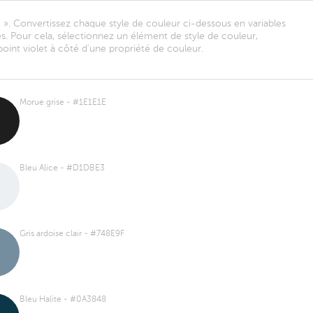
 ». Convertissez chaque style de couleur ci-dessous en variables
adés. Pour cela, sélectionnez un élément de style de couleur,
oint violet à côté d'une propriété de couleur.
Morue grise - #1E1E1E
Bleu Alice - #D1DBE3
Gris ardoise clair - #748E9F
Bleu Halite - #0A3848