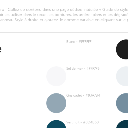
ro : Collez ce contenu dans une page dédiée intitulée « Guide de style
ir les utiliser dans le texte, les bordures, les arrière-plans et les dégr
nneau Style à droite et ajoutez-le comme variable en cliquant sur le p
Blanc - #FFFFFF
e
Sel de mer - #F7F7F9
Gris cadet - #93A7B4
Vert nuit - #0D4B60