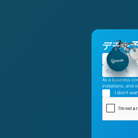
デモを
As a business con
invitations, and 
I don't wa