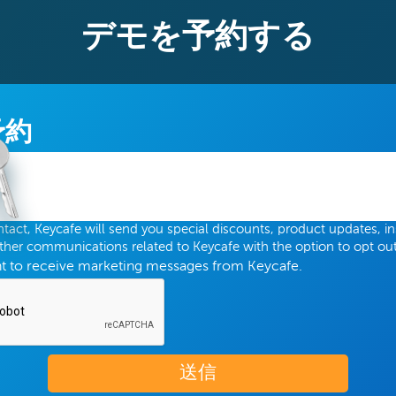
デモを予約する
予約
tact, Keycafe will send you special discounts, product updates, in
other communications related to Keycafe with the option to opt out
nt to receive marketing messages from Keycafe.