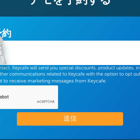
デモを予約する
予約
tact, Keycafe will send you special discounts, product updates, in
other communications related to Keycafe with the option to opt out
nt to receive marketing messages from Keycafe.