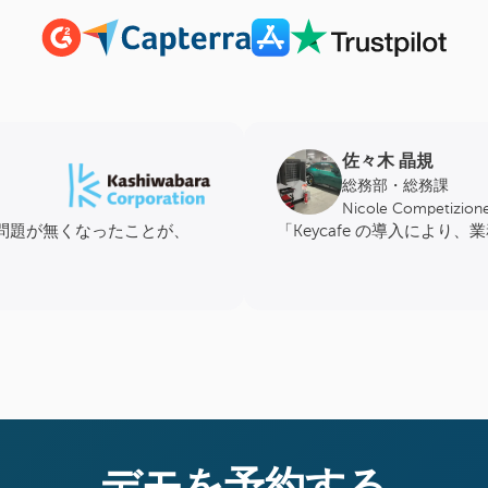
佐々木 晶規
総務部・総務課
Nicole Competiz
問題が無くなったことが、
「Keycafe の導入によ