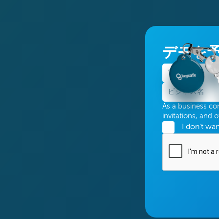
デモを
As a business con
invitations, and 
I don't wa