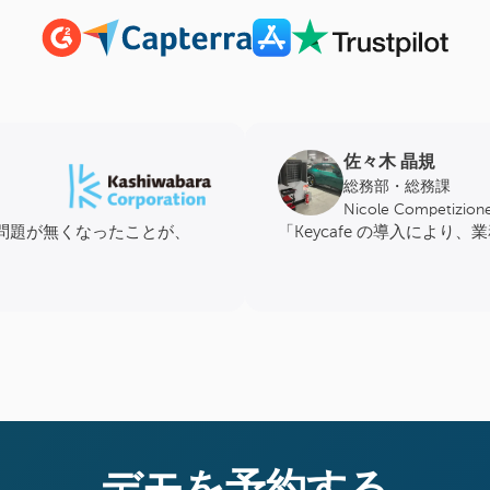
佐々木 晶規
総務部・総務課
Nicole Competiz
問題が無くなったことが、
「Keycafe の導入によ