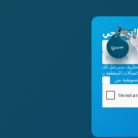
لتوضيحي
بصفتك جهة اتصال تجارية، سيرسل لك Keycafe ات