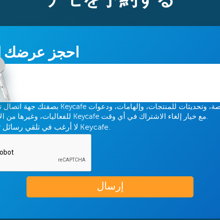
デモを予約する
احجز عرضك ا
خصومات خاصة، وتحديثات للمنتجات، وإلهامات، ودعو
للفعاليات، وغيرها من الاتصالات المتعلقة بـ Keycafe مع خيار إلغاء الاشتراك في أي وقت.
لا أرغب في تلقي رسائل تسويقية من Keycafe.