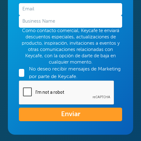
Como contacto comercial, Keycafe te enviará
descuentos especiales, actualizaciones de
producto, inspiración, invitaciones a eventos y
otras comunicaciones relacionadas con
Keycafe, con la opción de darte de baja en
cualquier momento.
No deseo recibir mensajes de Marketing
por parte de Keycafe.