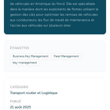
de véhicules en Amérique du Nord. Elle est spécialisée
dans la manière dont les exploitants de flottes utilisent la
gestion des clés pour optimiser les remises de véhicules
aux conducteurs, les flux de travail de maintenance et
l'accès aux véhicules sur plusieurs sites.
ÉTIQUETTES
Business Key Management
Fleet Management
key-management
CATÉGORIE
Transport routier et Logistique
PUBLIÉ
21 août 2025