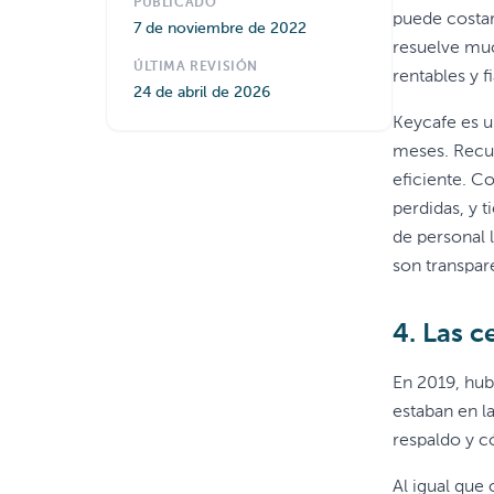
PUBLICADO
puede costar
7 de noviembre de 2022
resuelve muc
ÚLTIMA REVISIÓN
rentables y f
24 de abril de 2026
Keycafe es u
meses. Recup
eficiente. C
perdidas, y 
de personal l
son transpar
4. Las c
En 2019, hu
estaban en l
respaldo y c
Al igual que 