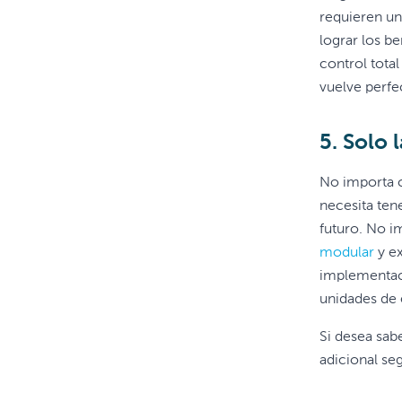
requieren un
lograr los b
control tota
vuelve perfe
5. Solo 
No importa c
necesita ten
futuro. No i
modular
y ex
implementac
unidades de 
Si desea sab
adicional se