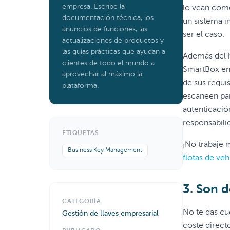
empresa. Escribe la
lo vean como
documentación técnica, los
un sistema i
anuncios de funciones, las
ser el caso.
actualizaciones de productos y
las guías prácticas que ayudan a
Además del h
clientes de todo el mundo a
SmartBox en 
aprovechar al máximo la
de sus requi
plataforma.
escaneen par
autenticación
responsabili
ETIQUETAS
¡No trabaje 
Business Key Management
flotas de veh
3. Son 
CATEGORÍA
No te das cu
Gestión de llaves empresarial
coste direct