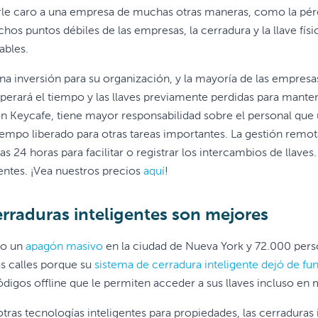
le caro a una empresa de muchas otras maneras, como la pérdida
hos puntos débiles de las empresas, la cerradura y la llave fís
iables.
na inversión para su organización, y la mayoría de las empres
erará el tiempo y las llaves previamente perdidas para man
on Keycafe, tiene mayor responsabilidad sobre el personal que u
tiempo liberado para otras tareas importantes. La gestión remot
as 24 horas para facilitar o registrar los intercambios de llave
entes. ¡Vea nuestros precios
aquí
!
erraduras inteligentes son mejores
bo un
apagón masivo
en la ciudad de Nueva York y 72.000 pers
as calles porque su
sistema de cerradura inteligente dejó de fu
ódigos offline que le permiten acceder a sus llaves incluso en
otras tecnologías inteligentes para propiedades, las cerraduras