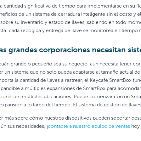
a cantidad significativa de tiempo para implementarse en su f
eneficios de un sistema de cerradura inteligente sin el costo y
l sobre su inventario y estado de llaves, sabiendo en todo momen
cta: cada recogida y entrega de llave se monitorea en tiempo re
las grandes corporaciones necesitan sist
uán grande o pequeño sea su negocio, aún necesita tener contr
er un sistema que no solo pueda adaptarse al tamaño actual de
mporta la cantidad de llaves a rastrear, el Keycafe SmartBox f
pandible a múltiples expansiones de SmartBox para acomodar h
iones en múltiples ubicaciones. Puede comenzar con un Sma
expansión a lo largo del tiempo. El sistema de gestión de llav
er más sobre cómo nuestros dispositivos pueden soportar desde
gún sus necesidades, ¡
contacte a nuestro equipo de ventas
hoy 