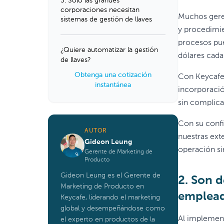
5. Solo las grandes
corporaciones necesitan
Muchos geren
sistemas de gestión de llaves
y procedimie
procesos pue
¿Quiere automatizar la gestión
dólares cada
de llaves?
Obtenga una cotización
Con Keycafe,
instantánea
incorporació
sin complica
Con su confi
AUTOR
nuestras ext
Gideon Leung
operación si
Gerente de Marketing de
Producto
Gideon Leung es el Gerente de
2. Son 
Marketing de Producto en
emplea
Keycafe, liderando el marketing
global y desempeñándose como
Al implement
el experto en productos de la