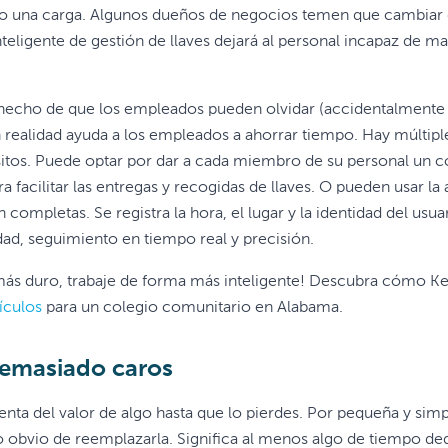
 una carga. Algunos dueños de negocios temen que cambiar de l
nteligente de gestión de llaves dejará al personal incapaz de m
echo de que los empleados pueden olvidar (accidentalmente o n
realidad ayuda a los empleados a ahorrar tiempo. Hay múltiple
sitos. Puede optar por dar a cada miembro de su personal un có
a facilitar las entregas y recogidas de llaves. O pueden usar la
 completas. Se registra la hora, el lugar y la identidad del usu
dad, seguimiento en tiempo real y precisión.
más duro, trabaje de forma más inteligente! Descubra cómo K
ículos
para un colegio comunitario en Alabama.
demasiado caros
enta del valor de algo hasta que lo pierdes. Por pequeña y simpl
o obvio de reemplazarla. Significa al menos algo de tiempo de