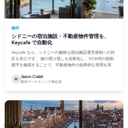
物件
シドニーの宿泊施設・不動産物件管理を、
Keycafe で自動化
Keycafe なら、シドニーの厳格な宿泊施設運営規制への対
応も安心です。 鍵の受け渡しを自動化し、NSW州の規制
順守を徹底することで、不動産物件の効率的な管理を実現
します。
Jason Crabb
JC
最高マーケティング責任者