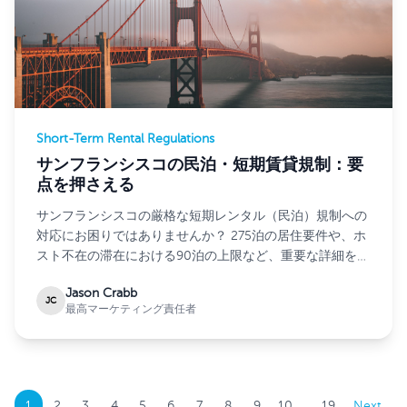
Short-Term Rental Regulations
サンフランシスコの民泊・短期賃貸規制：要
点を押さえる
サンフランシスコの厳格な短期レンタル（民泊）規制への
対応にお困りではありませんか？ 275泊の居住要件や、ホ
スト不在の滞在における90泊の上限など、重要な詳細を把
握しておきましょう。
Jason Crabb
JC
最高マーケティング責任者
..
1
2
3
4
5
6
7
8
9
10
19
Next