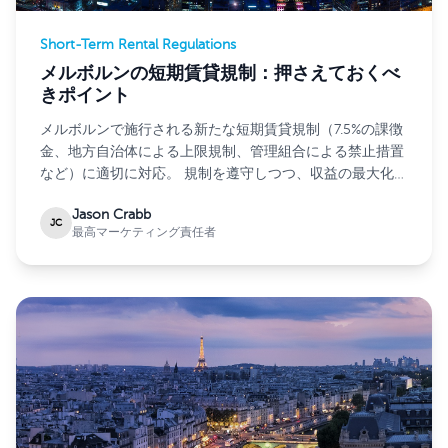
Short-Term Rental Regulations
メルボルンの短期賃貸規制：押さえておくべ
きポイント
メルボルンで施行される新たな短期賃貸規制（7.5%の課徴
金、地方自治体による上限規制、管理組合による禁止措置
など）に適切に対応。 規制を遵守しつつ、収益の最大化を
目指しましょう。
Jason Crabb
JC
最高マーケティング責任者