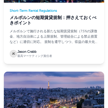
Short-Term Rental Regulations
メルボルンの短期賃貸規制：押さえておくべ
きポイント
メルボルンで施行される新たな短期賃貸規制（7.5%の課徴
金、地方自治体による上限規制、管理組合による禁止措置
など）に適切に対応。 規制を遵守しつつ、収益の最大化を
目指しましょう。
Jason Crabb
JC
最高マーケティング責任者