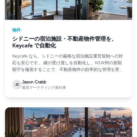
物件
シドニーの宿泊施設・不動産物件管理を、
Keycafe で自動化
Keycafe なら、シドニーの厳格な宿泊施設運営規制への対
応も安心です。 鍵の受け渡しを自動化し、NSW州の規制
順守を徹底することで、不動産物件の効率的な管理を実現
します。
Jason Crabb
JC
最高マーケティング責任者