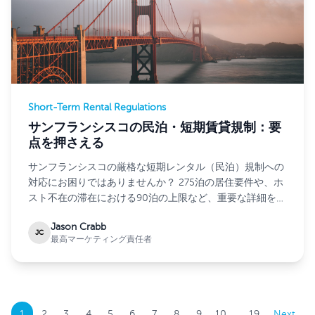
Short-Term Rental Regulations
サンフランシスコの民泊・短期賃貸規制：要
点を押さえる
サンフランシスコの厳格な短期レンタル（民泊）規制への
対応にお困りではありませんか？ 275泊の居住要件や、ホ
スト不在の滞在における90泊の上限など、重要な詳細を把
握しておきましょう。
Jason Crabb
JC
最高マーケティング責任者
..
1
2
3
4
5
6
7
8
9
10
19
Next